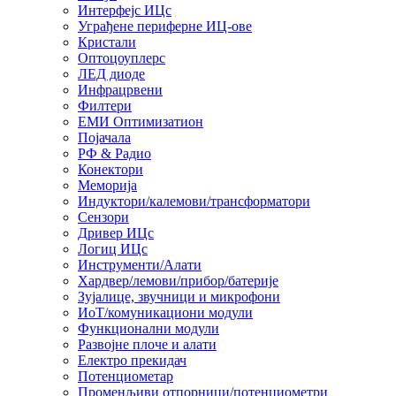
Интерфејс ИЦс
Уграђене периферне ИЦ-ове
Кристали
Оптоцоуплерс
ЛЕД диоде
Инфрацрвени
Филтери
ЕМИ Оптимизатион
Појачала
РФ & Радио
Конектори
Меморија
Индуктори/калемови/трансформатори
Сензори
Дривер ИЦс
Логиц ИЦс
Инструменти/Алати
Хардвер/лемови/прибор/батерије
Зујалице, звучници и микрофони
ИоТ/комуникациони модули
Функционални модули
Развојне плоче и алати
Електро прекидач
Потенциометар
Променљиви отпорници/потенциометри