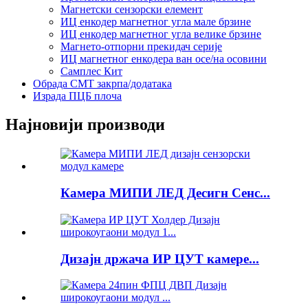
Магнетски сензорски елемент
ИЦ енкодер магнетног угла мале брзине
ИЦ енкодер магнетног угла велике брзине
Магнето-отпорни прекидач серије
ИЦ магнетног енкодера ван осе/на осовини
Самплес Кит
Обрада СМТ закрпа/додатака
Израда ПЦБ плоча
Најновији производи
Камера МИПИ ЛЕД Десигн Сенс...
Дизајн држача ИР ЦУТ камере...