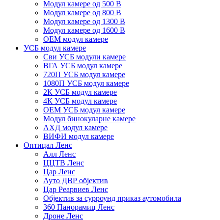
Модул камере од 500 В
Модул камере од 800 В
Модул камере од 1300 В
Модул камере од 1600 В
ОЕМ модул камере
УСБ модул камере
Сви УСБ модули камере
ВГА УСБ модул камере
720П УСБ модул камере
1080П УСБ модул камере
2К УСБ модул камере
4К УСБ модул камере
ОЕМ УСБ модул камере
Модул бинокуларне камере
АХД модул камере
ВИФИ модул камере
Оптицал Ленс
Алл Ленс
ЦЦТВ Ленс
Цар Ленс
Ауто ДВР објектив
Цар Реарвиев Ленс
Објектив за сурроунд приказ аутомобила
360 Панорамиц Ленс
Дроне Ленс