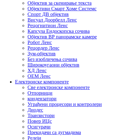
Објектив за скенирање текста
Објективи Смарт Хоме Системс
Спорт ДВ објектив
Висуал Доорбелл Ленс
Рецогнитион Ленс
Капсула Ендоскопска сочива
Објектив ВР панорамске камере
Робот Ленс
Рецордер Ленс
Зум-објектив
Без изобличења сочива
Широкоугаони објектив
ХД Ленс
ОЕМ Ленс
Електронске компоненте
Све електронске компоненте
Отпорници
кондензатори
Уграђени процесори и контролери
Диодес
Транзистори
Повер ИЦс
Осигурачи
Прекидачи са дугмадима
Релеји