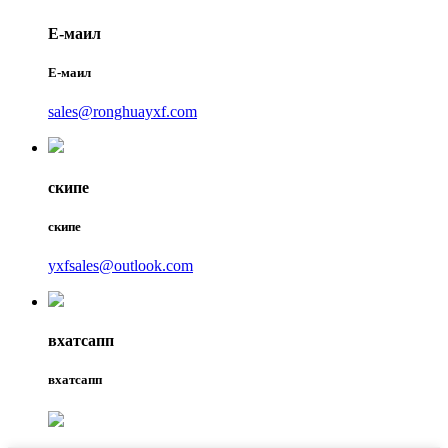
Е-маил
Е-маил
sales@ronghuayxf.com
скипе
скипе
yxfsales@outlook.com
вхатсапп
вхатсапп