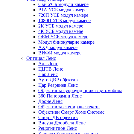
Сви УСБ модули камере
ВГА УСБ модул камере
720П УСБ модул камере
1080П УСБ модул камере
2К УСБ модул камере
4К УСБ модул камере
ОЕМ УСБ модул камере
Модул бинокуларне камере
АХД модул камере
ВИФИ модул камере
Оптицал Ленс
Алл Ленс
ЦЦТВ Ленс
Цар Ленс
Ауто ДВР објектив
Цар Реарвиев Ленс
Објектив за сурроунд приказ аутомобила
360 Панорамиц Ленс
Дроне Ленс
Објектив за скенирање текста
Објективи Смарт Хоме Системс
Спорт ДВ објектив
Висуал Доорбелл Ленс
Рецогнитион Ленс
Капсула Ендоскопска сочива