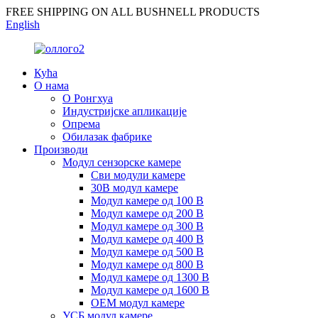
FREE SHIPPING ON ALL BUSHNELL PRODUCTS
English
Кућа
О нама
О Ронгхуа
Индустријске апликације
Опрема
Обилазак фабрике
Производи
Модул сензорске камере
Сви модули камере
30В модул камере
Модул камере од 100 В
Модул камере од 200 В
Модул камере од 300 В
Модул камере од 400 В
Модул камере од 500 В
Модул камере од 800 В
Модул камере од 1300 В
Модул камере од 1600 В
ОЕМ модул камере
УСБ модул камере