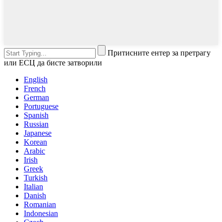
Притисните ентер за претрагу
или ЕСЦ да бисте затворили
English
French
German
Portuguese
Spanish
Russian
Japanese
Korean
Arabic
Irish
Greek
Turkish
Italian
Danish
Romanian
Indonesian