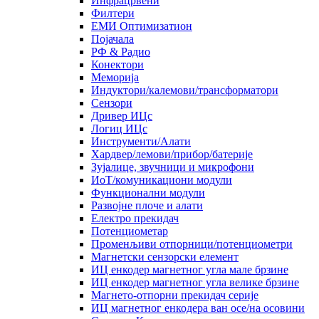
Инфрацрвени
Филтери
ЕМИ Оптимизатион
Појачала
РФ & Радио
Конектори
Меморија
Индуктори/калемови/трансформатори
Сензори
Дривер ИЦс
Логиц ИЦс
Инструменти/Алати
Хардвер/лемови/прибор/батерије
Зујалице, звучници и микрофони
ИоТ/комуникациони модули
Функционални модули
Развојне плоче и алати
Електро прекидач
Потенциометар
Променљиви отпорници/потенциометри
Магнетски сензорски елемент
ИЦ енкодер магнетног угла мале брзине
ИЦ енкодер магнетног угла велике брзине
Магнето-отпорни прекидач серије
ИЦ магнетног енкодера ван осе/на осовини