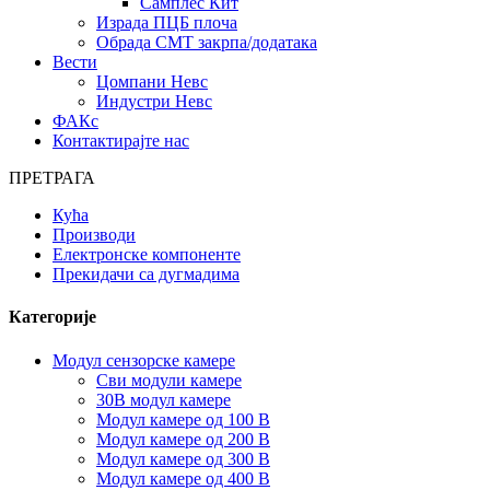
Самплес Кит
Израда ПЦБ плоча
Обрада СМТ закрпа/додатака
Вести
Цомпани Невс
Индустри Невс
ФАКс
Контактирајте нас
ПРЕТРАГА
Кућа
Производи
Електронске компоненте
Прекидачи са дугмадима
Категорије
Модул сензорске камере
Сви модули камере
30В модул камере
Модул камере од 100 В
Модул камере од 200 В
Модул камере од 300 В
Модул камере од 400 В