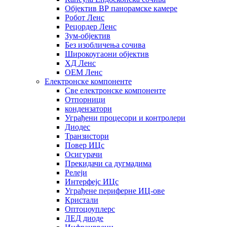
Објектив ВР панорамске камере
Робот Ленс
Рецордер Ленс
Зум-објектив
Без изобличења сочива
Широкоугаони објектив
ХД Ленс
ОЕМ Ленс
Електронске компоненте
Све електронске компоненте
Отпорници
кондензатори
Уграђени процесори и контролери
Диодес
Транзистори
Повер ИЦс
Осигурачи
Прекидачи са дугмадима
Релеји
Интерфејс ИЦс
Уграђене периферне ИЦ-ове
Кристали
Оптоцоуплерс
ЛЕД диоде