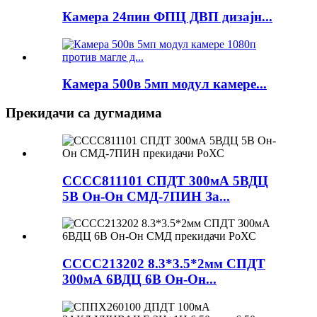
Камера 24пин ФПЦ ДВП дизајн...
Камера 500в 5мп модул камере...
Прекидачи са дугмадима
СССС811101 СПДТ 300мА 5ВДЦ
5В Он-Он СМД-7ПИН За...
СССС213202 8.3*3.5*2мм СПДТ
300мА 6ВДЦ 6В Он-Он...