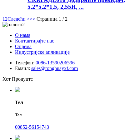
5,2*5,2*1,5, 2,55Н, ...
1
2
Следећи >
>>
Страница 1 / 2
О нама
Контактирајте нас
Опрема
Индустријске апликације
Телефон:
0086-13590206596
Емаил:
sales@ronghuayxf.com
Хот Продуцтс
Тел
Тел
00852-56154743