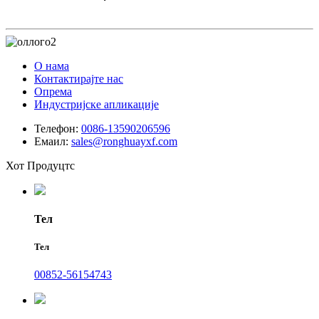
О нама
Контактирајте нас
Опрема
Индустријске апликације
Телефон:
0086-13590206596
Емаил:
sales@ronghuayxf.com
Хот Продуцтс
Тел
Тел
00852-56154743