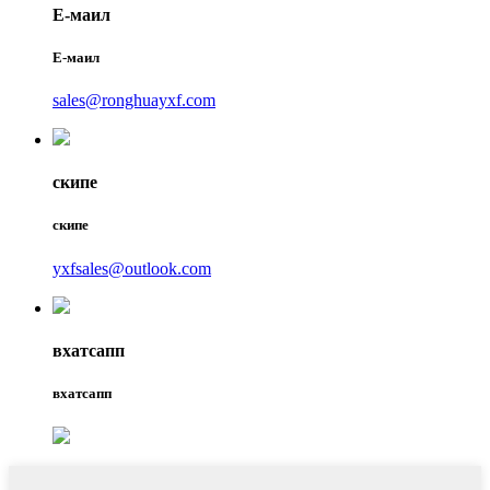
Е-маил
Е-маил
sales@ronghuayxf.com
скипе
скипе
yxfsales@outlook.com
вхатсапп
вхатсапп