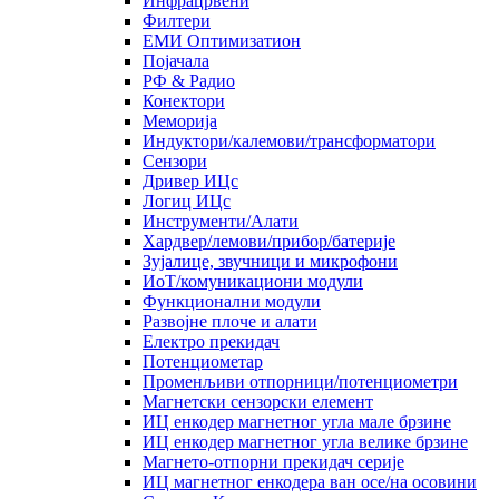
Инфрацрвени
Филтери
ЕМИ Оптимизатион
Појачала
РФ & Радио
Конектори
Меморија
Индуктори/калемови/трансформатори
Сензори
Дривер ИЦс
Логиц ИЦс
Инструменти/Алати
Хардвер/лемови/прибор/батерије
Зујалице, звучници и микрофони
ИоТ/комуникациони модули
Функционални модули
Развојне плоче и алати
Електро прекидач
Потенциометар
Променљиви отпорници/потенциометри
Магнетски сензорски елемент
ИЦ енкодер магнетног угла мале брзине
ИЦ енкодер магнетног угла велике брзине
Магнето-отпорни прекидач серије
ИЦ магнетног енкодера ван осе/на осовини