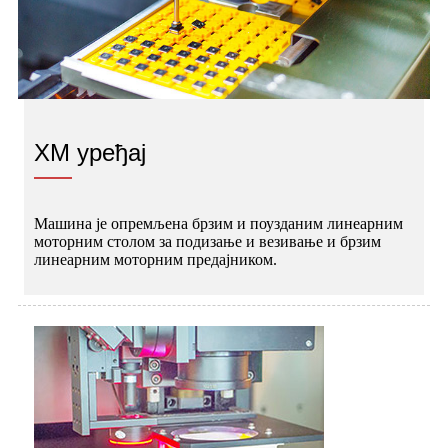
ХМ уређај
Машина је опремљена брзим и поузданим линеарним
моторним столом за подизање и везивање и брзим
линеарним моторним предајником.