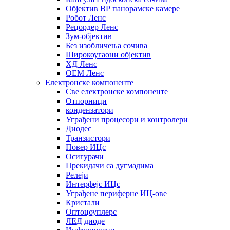
Објектив ВР панорамске камере
Робот Ленс
Рецордер Ленс
Зум-објектив
Без изобличења сочива
Широкоугаони објектив
ХД Ленс
ОЕМ Ленс
Електронске компоненте
Све електронске компоненте
Отпорници
кондензатори
Уграђени процесори и контролери
Диодес
Транзистори
Повер ИЦс
Осигурачи
Прекидачи са дугмадима
Релеји
Интерфејс ИЦс
Уграђене периферне ИЦ-ове
Кристали
Оптоцоуплерс
ЛЕД диоде