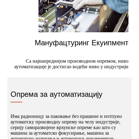
Мануфацтуринг Екуипмент
Са најнапреднијом производном опремом, ниво
аутоматизације је достигао водећи ниво у индустрији
Опрема за аутоматизацију
Има радионицу за паковање без прашине и потпуно
аутоматску производну опрему на челу индустрије,
серију саморазвијене врхунске опреме као што су
машина за аутоматско фокусирање, машина за
аутоматско дозирање и аутоматски динамометар.