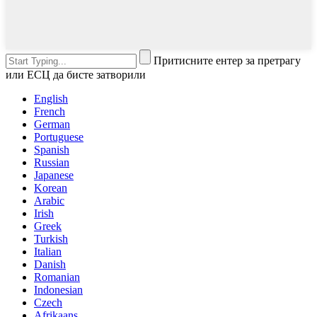
Притисните ентер за претрагу
или ЕСЦ да бисте затворили
English
French
German
Portuguese
Spanish
Russian
Japanese
Korean
Arabic
Irish
Greek
Turkish
Italian
Danish
Romanian
Indonesian
Czech
Afrikaans