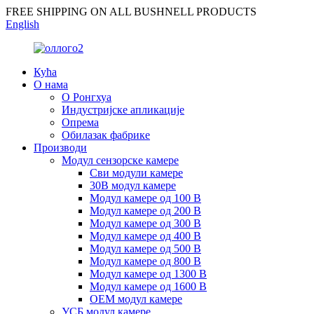
FREE SHIPPING ON ALL BUSHNELL PRODUCTS
English
Кућа
О нама
О Ронгхуа
Индустријске апликације
Опрема
Обилазак фабрике
Производи
Модул сензорске камере
Сви модули камере
30В модул камере
Модул камере од 100 В
Модул камере од 200 В
Модул камере од 300 В
Модул камере од 400 В
Модул камере од 500 В
Модул камере од 800 В
Модул камере од 1300 В
Модул камере од 1600 В
ОЕМ модул камере
УСБ модул камере