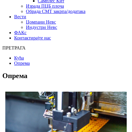
Самплес Кит
Израда ПЦБ плоча
Обрада СМТ закрпа/додатака
Вести
Цомпани Невс
Индустри Невс
ФАКс
Контактирајте нас
ПРЕТРАГА
Кућа
Опрема
Опрема