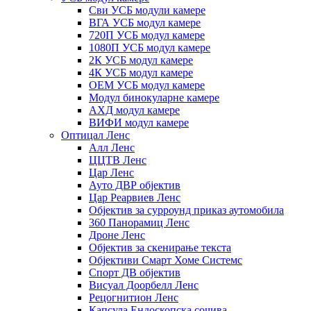
Сви УСБ модули камере
ВГА УСБ модул камере
720П УСБ модул камере
1080П УСБ модул камере
2К УСБ модул камере
4К УСБ модул камере
ОЕМ УСБ модул камере
Модул бинокуларне камере
АХД модул камере
ВИФИ модул камере
Оптицал Ленс
Алл Ленс
ЦЦТВ Ленс
Цар Ленс
Ауто ДВР објектив
Цар Реарвиев Ленс
Објектив за сурроунд приказ аутомобила
360 Панорамиц Ленс
Дроне Ленс
Објектив за скенирање текста
Објективи Смарт Хоме Системс
Спорт ДВ објектив
Висуал Доорбелл Ленс
Рецогнитион Ленс
Капсула Ендоскопска сочива