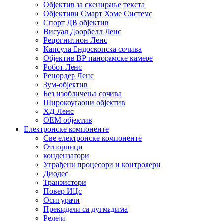
Објектив за скенирање текста
Објективи Смарт Хоме Системс
Спорт ДВ објектив
Висуал Доорбелл Ленс
Рецогнитион Ленс
Капсула Ендоскопска сочива
Објектив ВР панорамске камере
Робот Ленс
Рецордер Ленс
Зум-објектив
Без изобличења сочива
Широкоугаони објектив
ХД Ленс
ОЕМ објектив
Електронске компоненте
Све електронске компоненте
Отпорници
кондензатори
Уграђени процесори и контролери
Диодес
Транзистори
Повер ИЦс
Осигурачи
Прекидачи са дугмадима
Релеји