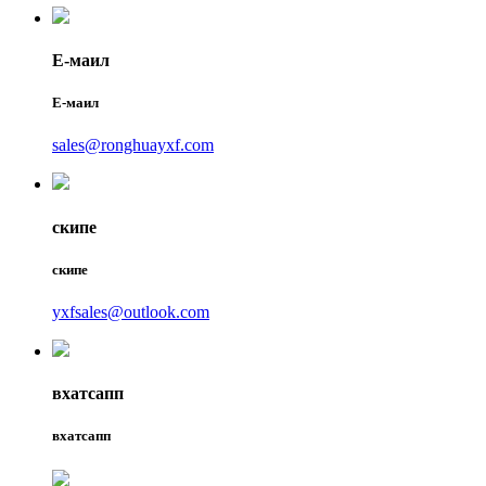
Е-маил
Е-маил
sales@ronghuayxf.com
скипе
скипе
yxfsales@outlook.com
вхатсапп
вхатсапп