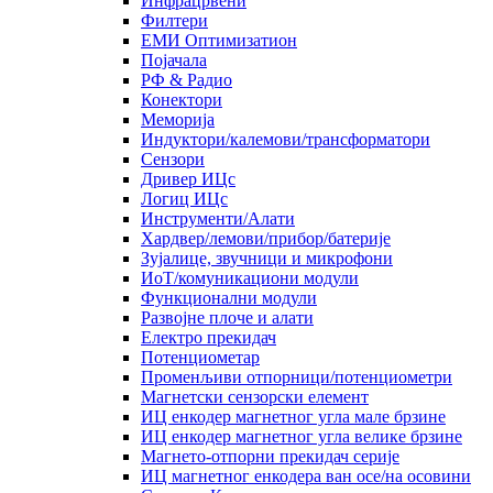
Инфрацрвени
Филтери
ЕМИ Оптимизатион
Појачала
РФ & Радио
Конектори
Меморија
Индуктори/калемови/трансформатори
Сензори
Дривер ИЦс
Логиц ИЦс
Инструменти/Алати
Хардвер/лемови/прибор/батерије
Зујалице, звучници и микрофони
ИоТ/комуникациони модули
Функционални модули
Развојне плоче и алати
Електро прекидач
Потенциометар
Променљиви отпорници/потенциометри
Магнетски сензорски елемент
ИЦ енкодер магнетног угла мале брзине
ИЦ енкодер магнетног угла велике брзине
Магнето-отпорни прекидач серије
ИЦ магнетног енкодера ван осе/на осовини