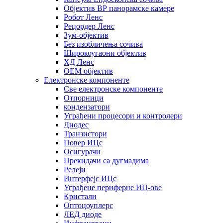
Објектив ВР панорамске камере
Робот Ленс
Рецордер Ленс
Зум-објектив
Без изобличења сочива
Широкоугаони објектив
ХД Ленс
ОЕМ објектив
Електронске компоненте
Све електронске компоненте
Отпорници
кондензатори
Уграђени процесори и контролери
Диодес
Транзистори
Повер ИЦс
Осигурачи
Прекидачи са дугмадима
Релеји
Интерфејс ИЦс
Уграђене периферне ИЦ-ове
Кристали
Оптоцоуплерс
ЛЕД диоде