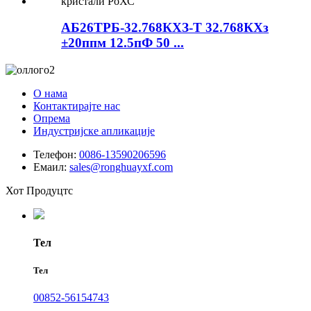
АБ26ТРБ-32.768КХЗ-Т 32.768КХз
±20ппм 12.5пФ 50 ...
О нама
Контактирајте нас
Опрема
Индустријске апликације
Телефон:
0086-13590206596
Емаил:
sales@ronghuayxf.com
Хот Продуцтс
Тел
Тел
00852-56154743