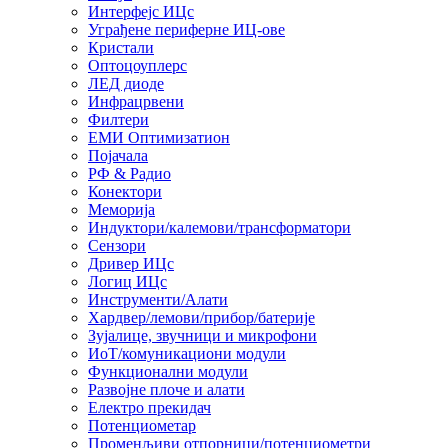
Интерфејс ИЦс
Уграђене периферне ИЦ-ове
Кристали
Оптоцоуплерс
ЛЕД диоде
Инфрацрвени
Филтери
ЕМИ Оптимизатион
Појачала
РФ & Радио
Конектори
Меморија
Индуктори/калемови/трансформатори
Сензори
Дривер ИЦс
Логиц ИЦс
Инструменти/Алати
Хардвер/лемови/прибор/батерије
Зујалице, звучници и микрофони
ИоТ/комуникациони модули
Функционални модули
Развојне плоче и алати
Електро прекидач
Потенциометар
Променљиви отпорници/потенциометри