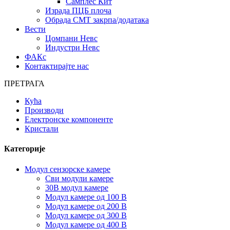
Самплес Кит
Израда ПЦБ плоча
Обрада СМТ закрпа/додатака
Вести
Цомпани Невс
Индустри Невс
ФАКс
Контактирајте нас
ПРЕТРАГА
Кућа
Производи
Електронске компоненте
Кристали
Категорије
Модул сензорске камере
Сви модули камере
30В модул камере
Модул камере од 100 В
Модул камере од 200 В
Модул камере од 300 В
Модул камере од 400 В