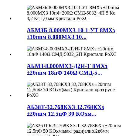
АБМ3Б-8.000МХЗ-10-1-УТ 8МХз
±10ппм 8.000МХЗ 10...
АБМ3-8.000МХЗ-Д2И-Т 8МХз
±20ппм 18пФ 140Ω СМД-5...
АБ38Т-32.768КХЗ 32.768КХз
±20ппм 12.5пФ 30 КОхм...