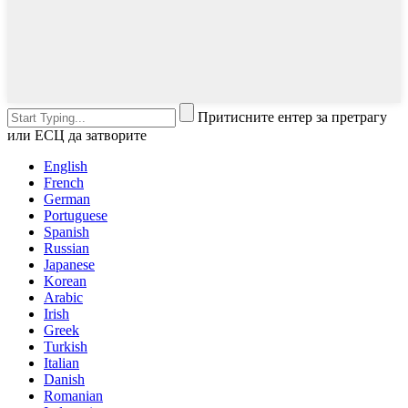
Притисните ентер за претрагу
или ЕСЦ да затворите
English
French
German
Portuguese
Spanish
Russian
Japanese
Korean
Arabic
Irish
Greek
Turkish
Italian
Danish
Romanian