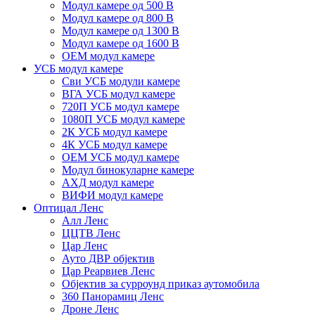
Модул камере од 500 В
Модул камере од 800 В
Модул камере од 1300 В
Модул камере од 1600 В
ОЕМ модул камере
УСБ модул камере
Сви УСБ модули камере
ВГА УСБ модул камере
720П УСБ модул камере
1080П УСБ модул камере
2К УСБ модул камере
4К УСБ модул камере
ОЕМ УСБ модул камере
Модул бинокуларне камере
АХД модул камере
ВИФИ модул камере
Оптицал Ленс
Алл Ленс
ЦЦТВ Ленс
Цар Ленс
Ауто ДВР објектив
Цар Реарвиев Ленс
Објектив за сурроунд приказ аутомобила
360 Панорамиц Ленс
Дроне Ленс