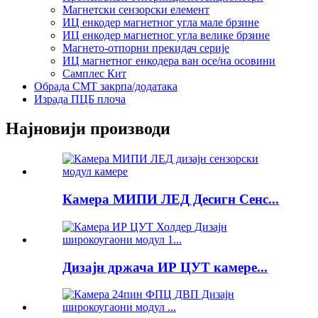
Магнетски сензорски елемент
ИЦ енкодер магнетног угла мале брзине
ИЦ енкодер магнетног угла велике брзине
Магнето-отпорни прекидач серије
ИЦ магнетног енкодера ван осе/на осовини
Самплес Кит
Обрада СМТ закрпа/додатака
Израда ПЦБ плоча
Најновији производи
Камера МИПИ ЛЕД Десигн Сенс...
Дизајн држача ИР ЦУТ камере...