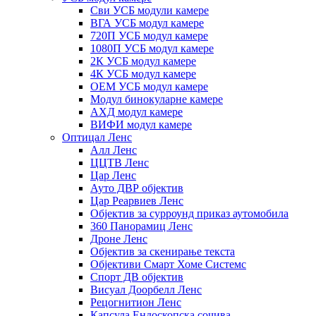
Сви УСБ модули камере
ВГА УСБ модул камере
720П УСБ модул камере
1080П УСБ модул камере
2К УСБ модул камере
4К УСБ модул камере
ОЕМ УСБ модул камере
Модул бинокуларне камере
АХД модул камере
ВИФИ модул камере
Оптицал Ленс
Алл Ленс
ЦЦТВ Ленс
Цар Ленс
Ауто ДВР објектив
Цар Реарвиев Ленс
Објектив за сурроунд приказ аутомобила
360 Панорамиц Ленс
Дроне Ленс
Објектив за скенирање текста
Објективи Смарт Хоме Системс
Спорт ДВ објектив
Висуал Доорбелл Ленс
Рецогнитион Ленс
Капсула Ендоскопска сочива