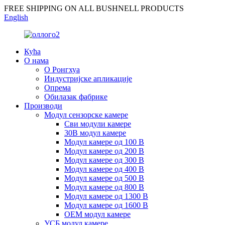
FREE SHIPPING ON ALL BUSHNELL PRODUCTS
English
Кућа
О нама
О Ронгхуа
Индустријске апликације
Опрема
Обилазак фабрике
Производи
Модул сензорске камере
Сви модули камере
30В модул камере
Модул камере од 100 В
Модул камере од 200 В
Модул камере од 300 В
Модул камере од 400 В
Модул камере од 500 В
Модул камере од 800 В
Модул камере од 1300 В
Модул камере од 1600 В
ОЕМ модул камере
УСБ модул камере